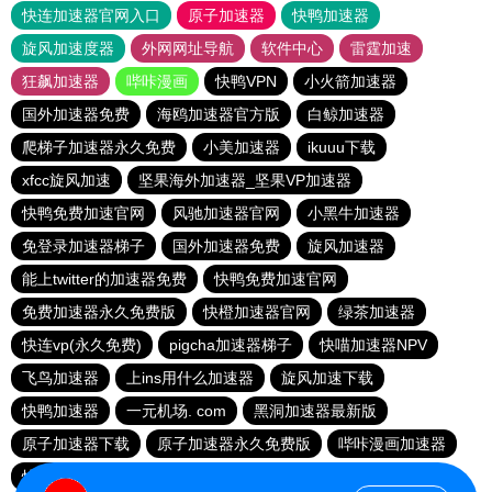
快连加速器官网入口
原子加速器
快鸭加速器
旋风加速度器
外网网址导航
软件中心
雷霆加速
狂飙加速器
哔咔漫画
快鸭VPN
小火箭加速器
国外加速器免费
海鸥加速器官方版
白鲸加速器
爬梯子加速器永久免费
小美加速器
ikuuu下载
xfcc旋风加速
坚果海外加速器_坚果VP加速器
快鸭免费加速官网
风驰加速器官网
小黑牛加速器
免登录加速器梯子
国外加速器免费
旋风加速器
能上twitter的加速器免费
快鸭免费加速官网
免费加速器永久免费版
快橙加速器官网
绿茶加速器
快连vp(永久免费)
pigcha加速器梯子
快喵加速器NPV
飞鸟加速器
上ins用什么加速器
旋风加速下载
快鸭加速器
一元机场. com
黑洞加速器最新版
原子加速器下载
原子加速器永久免费版
哔咔漫画加速器
快连加速器官网入口
778加速器
spotify加速器