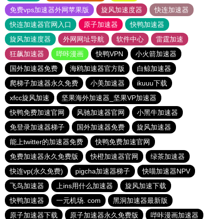
免费vps加速器外网苹果版
旋风加速度器
快连加速器
快连加速器官网入口
原子加速器
快鸭加速器
旋风加速度器
外网网址导航
软件中心
雷霆加速
狂飙加速器
哔咔漫画
快鸭VPN
小火箭加速器
国外加速器免费
海鸥加速器官方版
白鲸加速器
爬梯子加速器永久免费
小美加速器
ikuuu下载
xfcc旋风加速
坚果海外加速器_坚果VP加速器
快鸭免费加速官网
风驰加速器官网
小黑牛加速器
免登录加速器梯子
国外加速器免费
旋风加速器
能上twitter的加速器免费
快鸭免费加速官网
免费加速器永久免费版
快橙加速器官网
绿茶加速器
快连vp(永久免费)
pigcha加速器梯子
快喵加速器NPV
飞鸟加速器
上ins用什么加速器
旋风加速下载
快鸭加速器
一元机场. com
黑洞加速器最新版
原子加速器下载
原子加速器永久免费版
哔咔漫画加速器