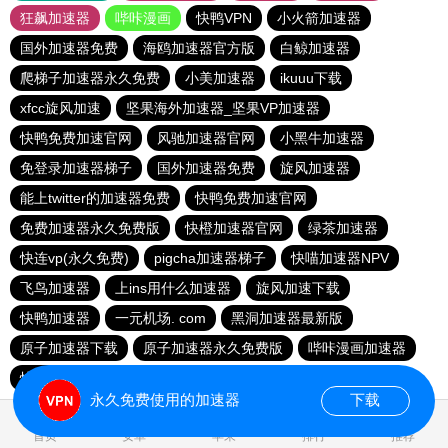
狂飙加速器
哔咔漫画
快鸭VPN
小火箭加速器
国外加速器免费
海鸥加速器官方版
白鲸加速器
爬梯子加速器永久免费
小美加速器
ikuuu下载
xfcc旋风加速
坚果海外加速器_坚果VP加速器
快鸭免费加速官网
风驰加速器官网
小黑牛加速器
免登录加速器梯子
国外加速器免费
旋风加速器
能上twitter的加速器免费
快鸭免费加速官网
免费加速器永久免费版
快橙加速器官网
绿茶加速器
快连vp(永久免费)
pigcha加速器梯子
快喵加速器NPV
飞鸟加速器
上ins用什么加速器
旋风加速下载
快鸭加速器
一元机场. com
黑洞加速器最新版
原子加速器下载
原子加速器永久免费版
哔咔漫画加速器
快连加速器官网入口
778加速器
spotify加速器
永久免费使用的加速器
下载
0.019602s
首页
安卓
苹果
排行
推荐