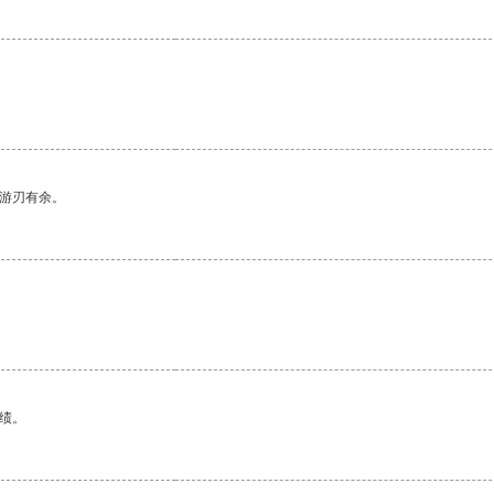
中游刃有余。
绩。