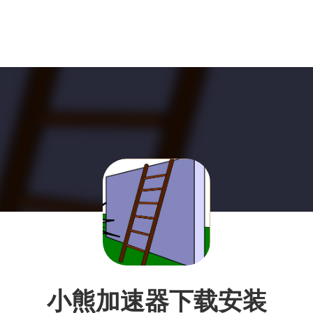
小熊加速器下载安装