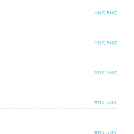
支持
[0]
反对
[0]
支持
[0]
反对
[0]
支持
[0]
反对
[0]
支持
[0]
反对
[0]
支持
[0]
反对
[0]