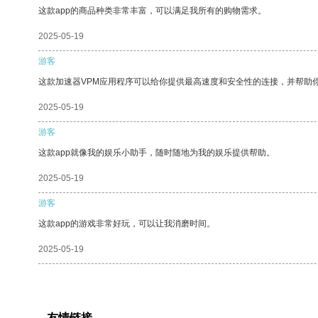
这款app的商品种类非常丰富，可以满足我所有的购物需求。
2025-05-19
游客
这款加速器VPM应用程序可以给你提供最高速度和安全性的连接，并帮助
2025-05-19
游客
这款app就像我的娱乐小助手，随时随地为我的娱乐提供帮助。
2025-05-19
游客
这款app的游戏非常好玩，可以让我消磨时间。
2025-05-19
友情链接