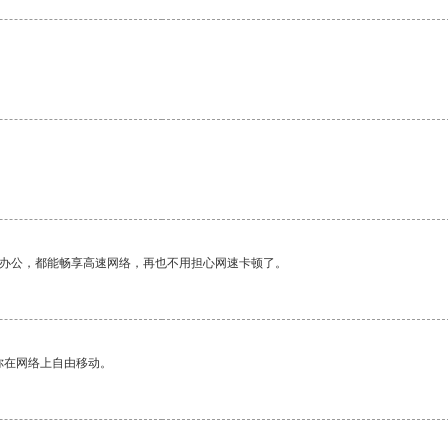
作办公，都能畅享高速网络，再也不用担心网速卡顿了。
你在网络上自由移动。