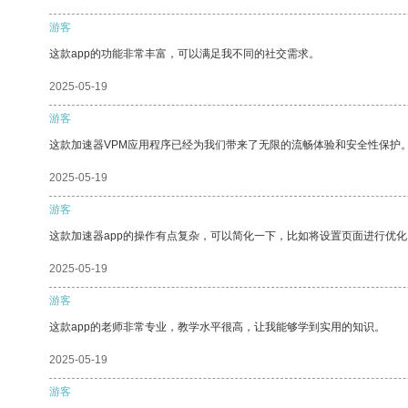
游客
这款app的功能非常丰富，可以满足我不同的社交需求。
2025-05-19
游客
这款加速器VPM应用程序已经为我们带来了无限的流畅体验和安全性保护
2025-05-19
游客
这款加速器app的操作有点复杂，可以简化一下，比如将设置页面进行优化
2025-05-19
游客
这款app的老师非常专业，教学水平很高，让我能够学到实用的知识。
2025-05-19
游客