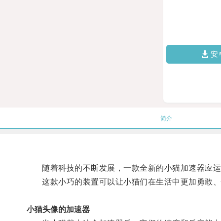
安
简介
随着科技的不断发展，一款全新的小猫加速器应运
这款小巧的装置可以让小猫们在生活中更加勇敢、
小猫头像的加速器